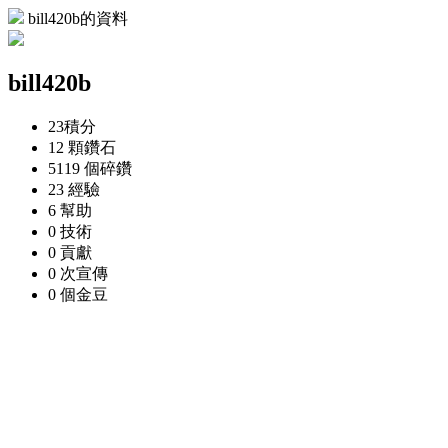
bill420b的資料
bill420b
23
積分
12 顆
鑽石
5119 個
碎鑽
23
經驗
6
幫助
0
技術
0
貢獻
0 次
宣傳
0 個
金豆