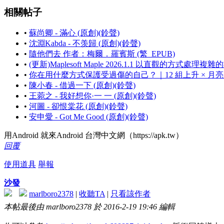
相關帖子
•
蘇尚卿 - 滿心 (原創)(鈴聲)
•
沈淵Kabda - 不羡歸 (原創)(鈴聲)
•
隨他們去 作者：梅爾．羅賓斯 (繁_EPUB)
•
(更新)Maplesoft Maple 2026.1.1 以直觀的方式處
•
你在用什麼方式保護受過傷的自己？｜12 組上升 × 月
•
陳小春 - 借過一下 (原創)(鈴聲)
•
王菀之 - 我好想你·一 一 (原創)(鈴聲)
•
河圖 - 卻恨棠花 (原創)(鈴聲)
•
安申愛 - Got Me Good (原創)(鈴聲)
用Android 就來Android 台灣中文網（https://apk.tw）
回覆
使用道具
舉報
沙發
marlboro2378
|
收聽TA
|
只看該作者
本帖最後由 marlboro2378 於 2016-2-19 19:46 編輯