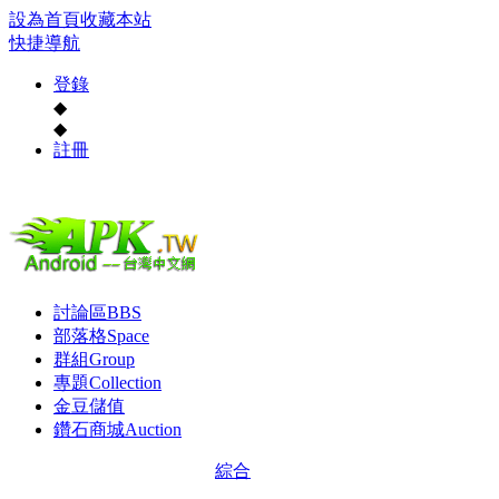
設為首頁
收藏本站
快捷導航
登錄
◆
◆
註冊
討論區
BBS
部落格
Space
群組
Group
專題
Collection
金豆儲值
鑽石商城
Auction
綜合