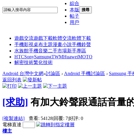
綜合
本版
搜尋
帖子
用戶
遊戲交流
遊戲下載
軟體交流
軟體下載
手機影視
桌布主題
漫畫小說
手機鈴聲
水族館
手機音樂
二手市場
新手專區
HTC
Sony
Samsung
TWM
Huawei
MOTO
解密技術
繁化技術
Android 台灣中文網
»
討論區
›
Android 手機討論區
›
Samsung
返回列表
[求助]
有加大鈴聲跟通話音量
[複製連結]
查看:
54128
|
回覆:
7
|
好評:
0
電梯直達
樓主