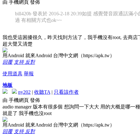
由 手機網頁 發佈
bill420b 發表於 2016-2-18 20:39
如提 感覺聲音跟通話滿小
過 有相關方式也ok~~
我也受這困擾很久，昨天找到方法了，我手機沒有root, 去商店下載a
超大聲又清楚
用Android 就來Android 台灣中文網（https://apk.tw）
回覆
支持
反對
使用道具
舉報
地板
ny202
|
收聽TA
|
只看該作者
由 手機網頁 發佈
audio manager 版本有很多個 想詢問一下大大 用的大概是哪
就是了 我手機也沒root
用Android 就來Android 台灣中文網（https://apk.tw）
回覆
支持
反對