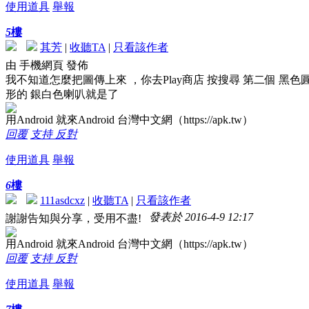
使用道具
舉報
5
樓
其芳
|
收聽TA
|
只看該作者
由 手機網頁 發佈
我不知道怎麼把圖傳上來 ，你去Play商店 按搜尋 第二個 黑色
形的 銀白色喇叭就是了
用Android 就來Android 台灣中文網（https://apk.tw）
回覆
支持
反對
使用道具
舉報
6
樓
111asdcxz
|
收聽TA
|
只看該作者
發表於 2016-4-9 12:17
謝謝告知與分享，受用不盡!
用Android 就來Android 台灣中文網（https://apk.tw）
回覆
支持
反對
使用道具
舉報