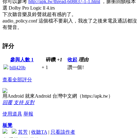
你可以參考
http://apk.tw/thread-608837-1-1.html
，脈衝回饋樣本
選 Dolby Pro Logic ll 4.irs
下次聽音樂及鈴聲就超有感的了。
audio_policy.conf 這個檔不要刷入，我改了之後來電及通話都沒
有聲音。
評分
參與人數
1
碎鑽
+1
收起
理由
+ 1
讚一個!
bill420b
查看全部評分
用Android 就來Android 台灣中文網（https://apk.tw）
回覆
支持
反對
使用道具
舉報
板凳
其芳
|
收聽TA
|
只看該作者