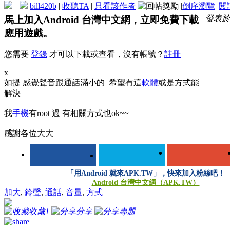
bill420b
|
收聽TA
|
只看該作者
|
倒序瀏覽
|
閱
發表於 2
馬上加入Android 台灣中文網，立即免費下載
應用遊戲。
您需要
登錄
才可以下載或查看，沒有帳號？
註冊
x
如提 感覺聲音跟通話滿小的 希望有這
軟體
或是方式能
解決
我
手機
有root 過 有相關方式也ok~~
感謝各位大大
「用Android 就來APK.TW」，快來加入粉絲吧！
Android 台灣中文網（APK.TW）
加大
,
鈴聲
,
通話
,
音量
,
方式
收藏
1
分享
專題