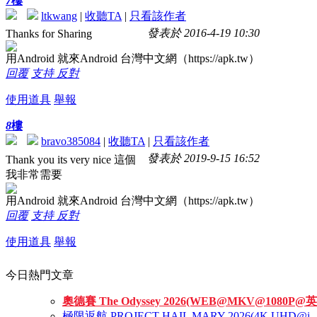
7
樓
ltkwang
|
收聽TA
|
只看該作者
發表於 2016-4-19 10:30
Thanks for Sharing
用Android 就來Android 台灣中文網（https://apk.tw）
回覆
支持
反對
使用道具
舉報
8
樓
bravo385084
|
收聽TA
|
只看該作者
發表於 2019-9-15 16:52
Thank you its very nice 這個
我非常需要
用Android 就來Android 台灣中文網（https://apk.tw）
回覆
支持
反對
使用道具
舉報
今日熱門文章
奧德賽 The Odyssey 2026(WEB@MKV@1080P@英
極限返航 PROJECT HAIL MARY 2026(4K UHD@i