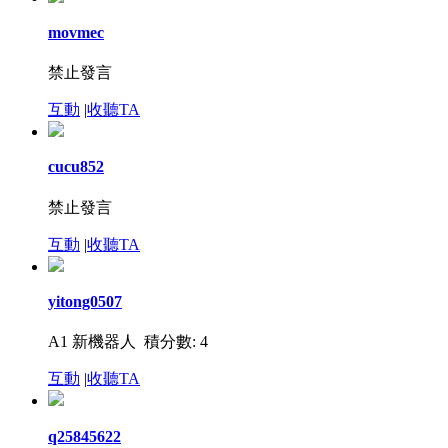
movmec
禁止發言
互動
|
收聽TA
cucu852
禁止發言
互動
|
收聽TA
yitong0507
A1 新機器人
積分數: 4
互動
|
收聽TA
q25845622