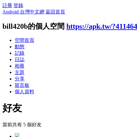
註冊
登錄
Android 台灣中文網
返回首頁
bill420b的個人空間
https://apk.tw/?41146
空間首頁
動態
記錄
日誌
相冊
主題
分享
留言板
個人資料
好友
當前共有
5
個好友