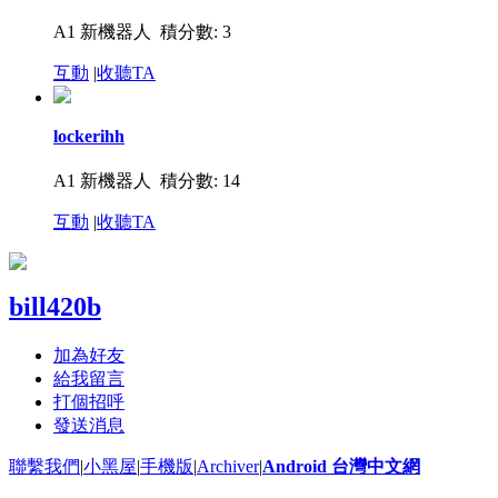
A1 新機器人
積分數: 3
互動
|
收聽TA
lockerihh
A1 新機器人
積分數: 14
互動
|
收聽TA
bill420b
加為好友
給我留言
打個招呼
發送消息
聯繫我們
|
小黑屋
|
手機版
|
Archiver
|
Android 台灣中文網