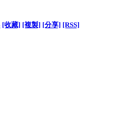
4
[收藏]
[複製]
[分享]
[RSS]