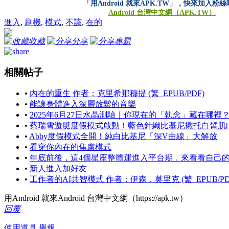
「用Android 就來APK.TW」，快來加入粉
Android 台灣中文網（APK.TW）
進入
,
刷機
,
模式
,
不該
,
在的
收藏
分享
專題
相關帖子
•
內在的重生 作者：克里希那穆提 (繁_EPUB/PDF)
•
能讓身體進入深層放鬆的音樂
•
2025年6月27日水晶測驗｜你現在的「執念」藏在哪
•
蔡瑞雪遊艇度假模式啟動！藍色針織比基尼襯托白皙肌[1
•
Abby度假模式全開！純白比基尼「深V曲線」大解放
•
看穿你內在的焦慮模式
•
年底前後，這4個星座整體運進入平台期，來看看自己
•
新人進入加好友
•
工作者的AI共智模式 作者：伊森．莫里克 (繁_EPUB/PD
用Android 就來Android 台灣中文網（https://apk.tw）
回覆
使用道具
舉報