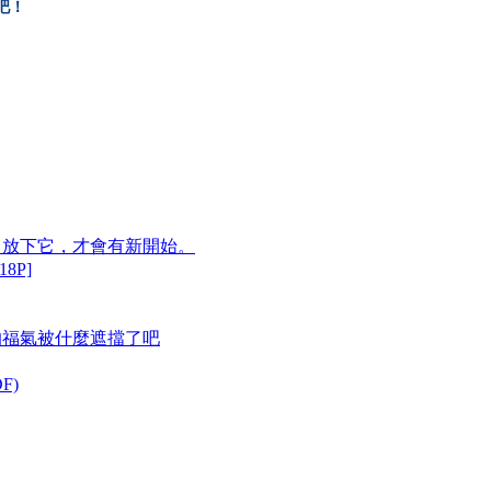
絲吧！
裡？放下它，才會有新開始。
8P]
的福氣被什麼遮擋了吧
F)