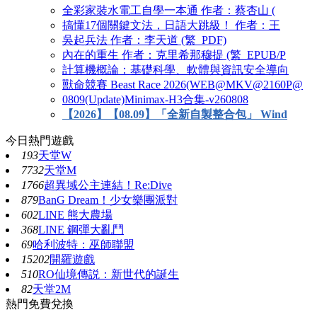
全彩家裝水電工自學一本通 作者：蔡杏山 (
搞懂17個關鍵文法，日語大跳級！ 作者：王
吳起兵法 作者：李天道 (繁_PDF)
內在的重生 作者：克里希那穆提 (繁_EPUB/P
計算機概論：基礎科學、軟體與資訊安全導向
獸命競賽 Beast Race 2026(WEB@MKV@2160P@
0809(Update)Minimax-H3合集-v260808
【2026】【08.09】「全新自製整合包」 Wind
今日熱門遊戲
193
天堂W
7732
天堂M
1766
超異域公主連結！Re:Dive
879
BanG Dream！少女樂團派對
602
LINE 熊大農場
368
LINE 鋼彈大亂鬥
69
哈利波特：巫師聯盟
15202
開羅遊戲
510
RO仙境傳説：新世代的誕生
82
天堂2M
熱門免費兌換