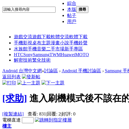
綜合
本版
搜尋
帖子
用戶
遊戲交流
遊戲下載
軟體交流
軟體下載
手機影視
桌布主題
漫畫小說
手機鈴聲
水族館
手機音樂
二手市場
新手專區
HTC
Sony
Samsung
TWM
Huawei
MOTO
解密技術
繁化技術
Android 台灣中文網
»
討論區
›
Android 手機討論區
›
Samsung
返回列表
[求助]
進入刷機模式後不該在
[複製連結]
查看:
831
|
回覆:
2
|
好評:
0
電梯直達
樓主