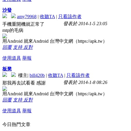
沙發
amy79968
|
收聽TA
|
只看該作者
發表於 2014-1-5 23:05
手機重開機就正常了
mtp的毛病
用Android 就來Android 台灣中文網（https://apk.tw）
回覆
支持
反對
使用道具
舉報
板凳
樓主
|
bill420b
|
收聽TA
|
只看該作者
發表於 2014-1-8 08:26
那我再去試看看 感謝
用Android 就來Android 台灣中文網（https://apk.tw）
回覆
支持
反對
使用道具
舉報
今日熱門文章