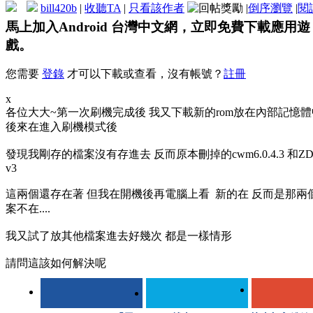
bill420b
|
收聽TA
|
只看該作者
|
倒序瀏覽
|
閱
馬上加入Android 台灣中文網，立即免費下載應用遊
戲。
您需要
登錄
才可以下載或查看，沒有帳號？
註冊
x
各位大大~第一次刷機完成後 我又下載新的rom放在內部記憶體
後來在進入刷機模式後
發現我剛存的檔案沒有存進去 反而原本刪掉的cwm6.0.4.3 和ZDr
v3
這兩個還存在著 但我在開機後再電腦上看 新的在 反而是那兩
案不在....
我又試了放其他檔案進去好幾次 都是一樣情形
請問這該如何解決呢