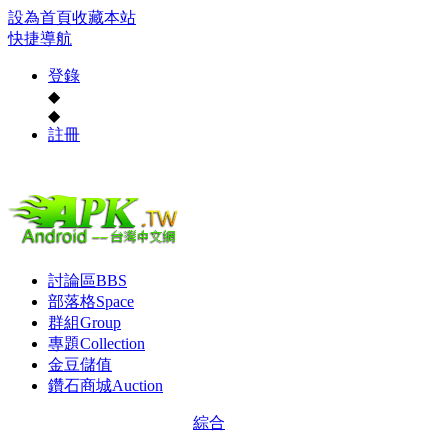
設為首頁
收藏本站
快捷導航
登錄
◆
◆
註冊
討論區
BBS
部落格
Space
群組
Group
專題
Collection
金豆儲值
鑽石商城
Auction
綜合