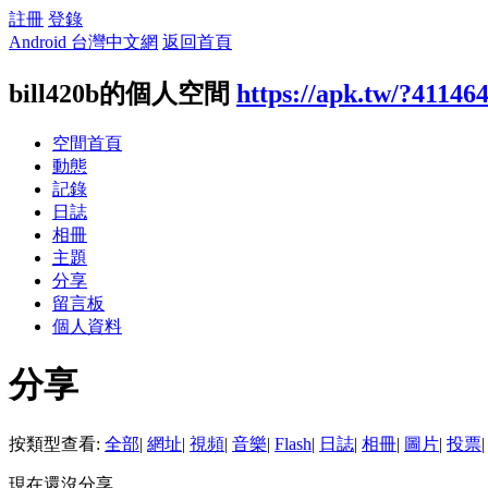
註冊
登錄
Android 台灣中文網
返回首頁
bill420b的個人空間
https://apk.tw/?41146
空間首頁
動態
記錄
日誌
相冊
主題
分享
留言板
個人資料
分享
按類型查看:
全部
|
網址
|
視頻
|
音樂
|
Flash
|
日誌
|
相冊
|
圖片
|
投票
|
現在還沒分享