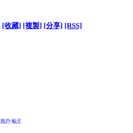
4
[收藏]
[複製]
[分享]
[RSS]
用戶
|
帖子