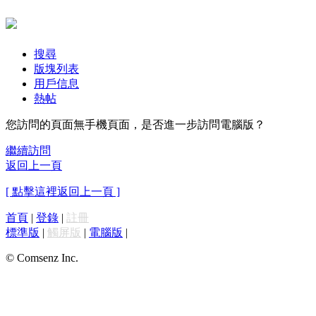
搜尋
版塊列表
用戶信息
熱帖
您訪問的頁面無手機頁面，是否進一步訪問電腦版？
繼續訪問
返回上一頁
[ 點擊這裡返回上一頁 ]
首頁
|
登錄
|
註冊
標準版
|
觸屏版
|
電腦版
|
© Comsenz Inc.