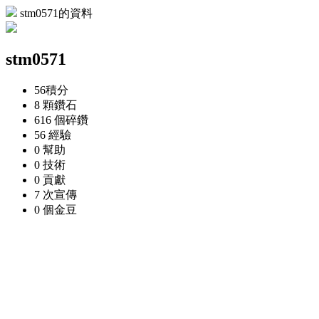
stm0571的資料
stm0571
56
積分
8 顆
鑽石
616 個
碎鑽
56
經驗
0
幫助
0
技術
0
貢獻
7 次
宣傳
0 個
金豆