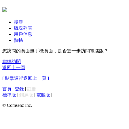
搜尋
版塊列表
用戶信息
熱帖
您訪問的頁面無手機頁面，是否進一步訪問電腦版？
繼續訪問
返回上一頁
[ 點擊這裡返回上一頁 ]
首頁
|
登錄
|
註冊
標準版
|
觸屏版
|
電腦版
|
© Comsenz Inc.