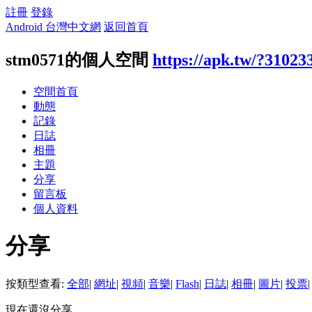
註冊
登錄
Android 台灣中文網
返回首頁
stm0571的個人空間
https://apk.tw/?31023
空間首頁
動態
記錄
日誌
相冊
主題
分享
留言板
個人資料
分享
按類型查看:
全部
|
網址
|
視頻
|
音樂
|
Flash
|
日誌
|
相冊
|
圖片
|
投票
|
現在還沒分享