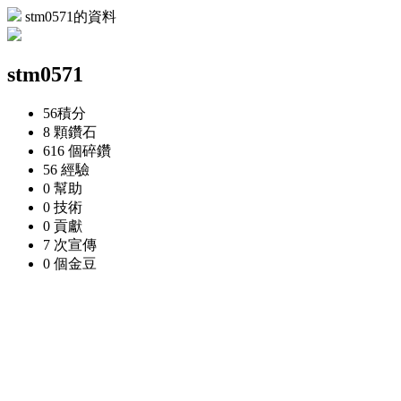
stm0571的資料
stm0571
56
積分
8 顆
鑽石
616 個
碎鑽
56
經驗
0
幫助
0
技術
0
貢獻
7 次
宣傳
0 個
金豆