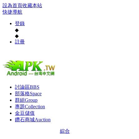
設為首頁
收藏本站
快捷導航
登錄
◆
◆
註冊
討論區
BBS
部落格
Space
群組
Group
專題
Collection
金豆儲值
鑽石商城
Auction
綜合