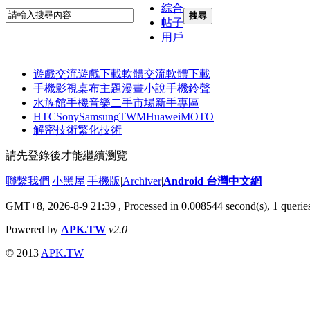
綜合
搜尋
帖子
用戶
遊戲交流
遊戲下載
軟體交流
軟體下載
手機影視
桌布主題
漫畫小說
手機鈴聲
水族館
手機音樂
二手市場
新手專區
HTC
Sony
Samsung
TWM
Huawei
MOTO
解密技術
繁化技術
請先登錄後才能繼續瀏覽
聯繫我們
|
小黑屋
|
手機版
|
Archiver
|
Android 台灣中文網
GMT+8, 2026-8-9 21:39
, Processed in 0.008544 second(s), 1 quer
Powered by
APK.TW
v2.0
© 2013
APK.TW