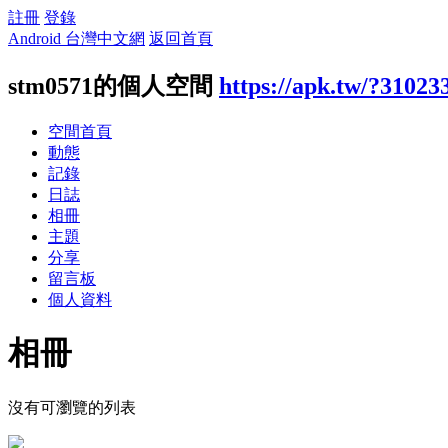
註冊
登錄
Android 台灣中文網
返回首頁
stm0571的個人空間
https://apk.tw/?31023
空間首頁
動態
記錄
日誌
相冊
主題
分享
留言板
個人資料
相冊
沒有可瀏覽的列表