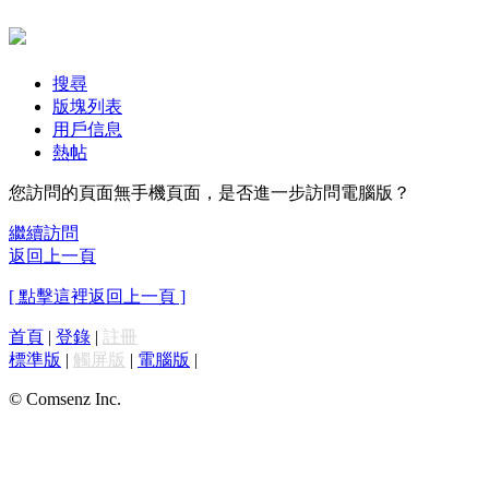
搜尋
版塊列表
用戶信息
熱帖
您訪問的頁面無手機頁面，是否進一步訪問電腦版？
繼續訪問
返回上一頁
[ 點擊這裡返回上一頁 ]
首頁
|
登錄
|
註冊
標準版
|
觸屏版
|
電腦版
|
© Comsenz Inc.