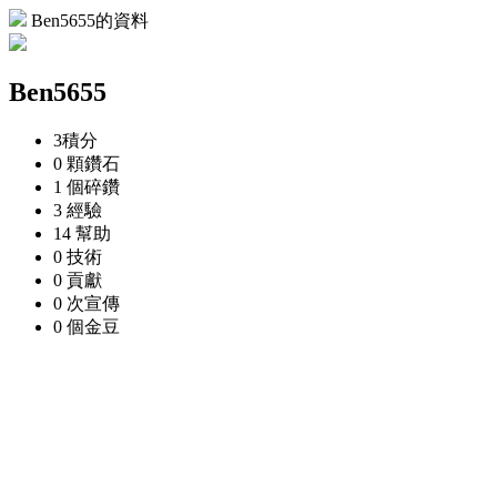
Ben5655的資料
Ben5655
3
積分
0 顆
鑽石
1 個
碎鑽
3
經驗
14
幫助
0
技術
0
貢獻
0 次
宣傳
0 個
金豆