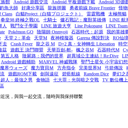
水族館
Android 遊戲交流
Android 平板遊戲下載
Android 3D
釣魚大師
好康分享區
龍族拼圖
勇者前線 Brave Frontier
怪物
 Clans
白貓Project（白猫プロジェクト）
雷霆戰機
太極熊貓
拳皇98 終極之戰OL
七騎士
爐石戰記：魔獸英雄傳
LINE 
餅人
戰鬥女子學園
LINE 旅遊大亨
Line Pokopang
LINE Tsum
te
Pokémon GO
陰陽師 Onmyoji
石器時代：起源
我的英雄夢 
e
天堂 2：革命
天堂M
夜神模擬器
Garena 傳說對決
RO仙
活下去
Crash Fever
龍之谷 M
D×2 真・女神轉生 Liberation
時空
維茲
遊戲王 決鬥聯盟
天華百劍-斬-
楓之谷M
石器時代M
Cy
第五人格
陰屍路：我們的世界
超異域公主連結！Re:Dive
L
Android 遊戲輔助
MARVEL 神威戰隊
聖鬥士星矢 小宇宙幻想
魔界ウォーズ
魔力寶貝Ｍ
方舟指令
完美世界M
弓箭傳說
流
遊戲ROM下載
劍與遠征
碧藍航線
Random Dice
夢幻之
拳超人：最強之男
食物語
七大罪：光與暗之交戰
TV 數位機
區
的近況，與我一起交流，隨時與我保持聯繫