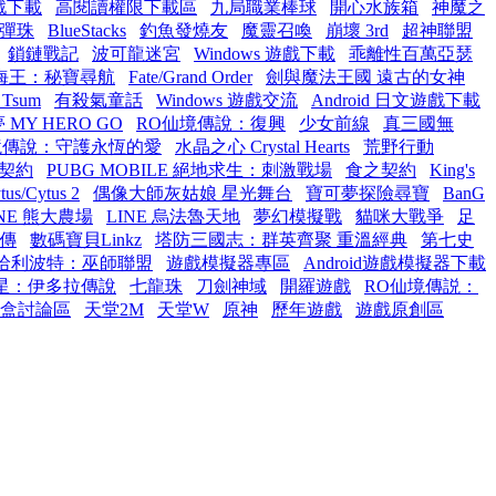
遊戲下載
高閱讀權限下載區
九局職業棒球
開心水族箱
神魔之
彈珠
BlueStacks
釣魚發燒友
魔靈召喚
崩壞 3rd
超神聯盟
鎖鏈戰記
波可龍迷宮
Windows 遊戲下載
乖離性百萬亞瑟
航海王：秘寶尋航
Fate/Grand Order
劍與魔法王國 遠古的女神
 Tsum
有殺氣童話
Windows 遊戲交流
Android 日文遊戲下載
MY HERO GO
RO仙境傳說：復興
少女前線
真三國無
境傳說：守護永恆的愛
水晶之心 Crystal Hearts
荒野行動
契約
PUBG MOBILE 絕地求生：刺激戰場
食之契約
King's
tus/Cytus 2
偶像大師灰姑娘 星光舞台
寶可夢探險尋寶
BanG
INE 熊大農場
LINE 烏法魯天地
夢幻模擬戰
貓咪大戰爭
足
傳
數碼寶貝Linkz
塔防三國志：群英齊聚 重溫經典
第七史
哈利波特：巫師聯盟
遊戲模擬器專區
Android遊戲模擬器下載
星：伊多拉傳說
七龍珠
刀劍神域
開羅遊戲
RO仙境傳説：
上盒討論區
天堂2M
天堂W
原神
歷年遊戲
遊戲原創區