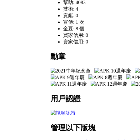
幫助: 4083
技術: 4
貢獻: 0
宣傳: 1 次
金豆: 8 個
買家信用: 0
賣家信用: 0
勳章
用戶認證
管理以下版塊