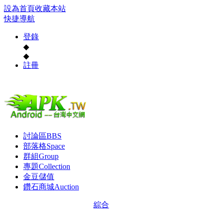
設為首頁
收藏本站
快捷導航
登錄
◆
◆
註冊
討論區
BBS
部落格
Space
群組
Group
專題
Collection
金豆儲值
鑽石商城
Auction
綜合