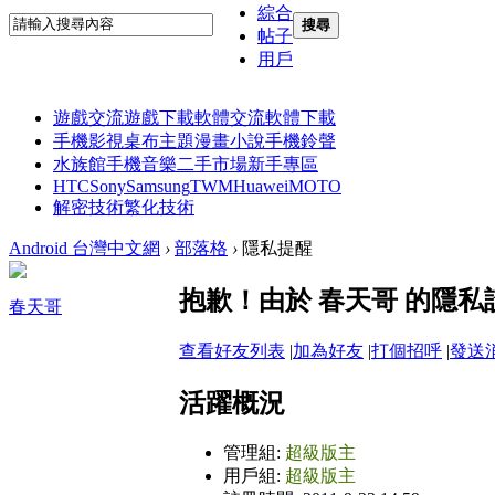
綜合
搜尋
帖子
用戶
遊戲交流
遊戲下載
軟體交流
軟體下載
手機影視
桌布主題
漫畫小說
手機鈴聲
水族館
手機音樂
二手市場
新手專區
HTC
Sony
Samsung
TWM
Huawei
MOTO
解密技術
繁化技術
Android 台灣中文網
›
部落格
›
隱私提醒
抱歉！由於 春天哥 的隱
春天哥
查看好友列表
|
加為好友
|
打個招呼
|
發送
活躍概況
管理組:
超級版主
用戶組:
超級版主