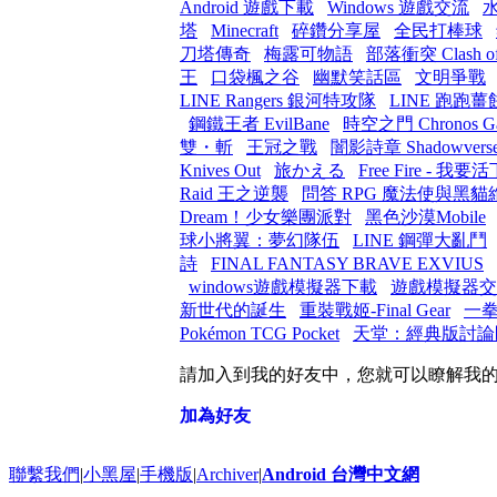
Android 遊戲下載
Windows 遊戲交流
塔
Minecraft
碎鑽分享屋
全民打棒球
刀塔傳奇
梅露可物語
部落衝突 Clash of
王
口袋楓之谷
幽默笑話區
文明爭戰
LINE Rangers 銀河特攻隊
LINE 跑跑薑
鋼鐵王者 EvilBane
時空之門 Chronos Ga
雙・斬
王冠之戰
闇影詩章 Shadowvers
Knives Out
旅かえる
Free Fire - 我要
Raid 王之逆襲
問答 RPG 魔法使與黑貓
Dream！少女樂團派對
黑色沙漠Mobile
球小將翼：夢幻隊伍
LINE 鋼彈大亂鬥
詩
FINAL FANTASY BRAVE EXVIUS
windows遊戲模擬器下載
遊戲模擬器交
新世代的誕生
重裝戰姬-Final Gear
一
Pokémon TCG Pocket
天堂：經典版討論
請加入到我的好友中，您就可以瞭解我
加為好友
聯繫我們
|
小黑屋
|
手機版
|
Archiver
|
Android 台灣中文網