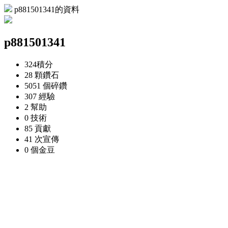
p881501341的資料
p881501341
324
積分
28 顆
鑽石
5051 個
碎鑽
307
經驗
2
幫助
0
技術
85
貢獻
41 次
宣傳
0 個
金豆