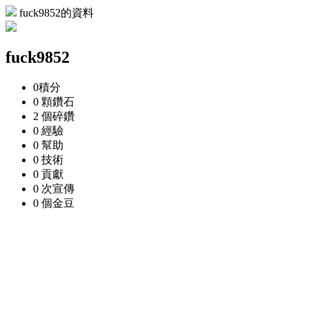
fuck9852的資料
fuck9852
0
積分
0 顆
鑽石
2 個
碎鑽
0
經驗
0
幫助
0
技術
0
貢獻
0 次
宣傳
0 個
金豆