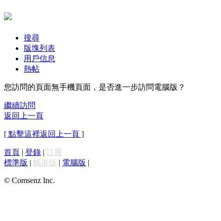
搜尋
版塊列表
用戶信息
熱帖
您訪問的頁面無手機頁面，是否進一步訪問電腦版？
繼續訪問
返回上一頁
[ 點擊這裡返回上一頁 ]
首頁
|
登錄
|
註冊
標準版
|
觸屏版
|
電腦版
|
© Comsenz Inc.