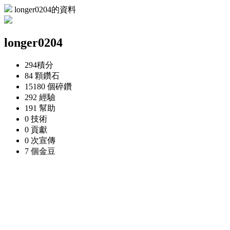
longer0204的資料
longer0204
294
積分
84 顆
鑽石
15180 個
碎鑽
292
經驗
191
幫助
0
技術
0
貢獻
0 次
宣傳
7 個
金豆