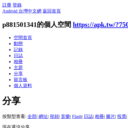
註冊
登錄
Android 台灣中文網
返回首頁
p881501341的個人空間
https://apk.tw/?75
空間首頁
動態
記錄
日誌
相冊
主題
分享
留言板
個人資料
分享
按類型查看:
全部
|
網址
|
視頻
|
音樂
|
Flash
|
日誌
|
相冊
|
圖片
|
投票
|
現在還沒分享