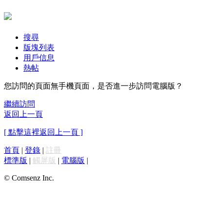
搜尋
版塊列表
用戶信息
熱帖
您訪問的頁面無手機頁面，是否進一步訪問電腦版？
繼續訪問
返回上一頁
[ 點擊這裡返回上一頁 ]
首頁
|
登錄
|
註冊
標準版
|
觸屏版
|
電腦版
|
© Comsenz Inc.