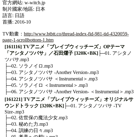
官方網站: w-witch.jp
制片國家/地區: 日本
語言: 日語
首播: 2016-10
TV動畫：
http://www.btbtt.co/thread-index-fid-981-tid-4320059-
page-1-scrollbottom-1.htm
[161116] TVアニメ「ブレイブウィッチーズ」OPテーマ
「アシタノツバサ」／石田燿子 [320K+BK]
├─01. アシタノ
ツバサ.mp3
├─02. ソラノイロ.mp3
├─03. アシタノツバサ -Another Version-.mp3
├─04. アシタノツバサ ＜Instrumental＞.mp3
├─05. ソラノイロ ＜Instrumental＞.mp3
├─06. アシタノツバサ -Another Version- ＜Instrumental＞.mp3
[161221] TVアニメ「ブレイブウィッチーズ」オリジナルサ
ウンドトラック [320K+BK]
├─01. アシタノツバサ -TV
Size-.mp3
├─02. 佐世保の魔法少女.mp3
├─03. 秘めた力.mp3
├─04. 訓練の日々.mp3
├─05. 孝美への想い.mp3