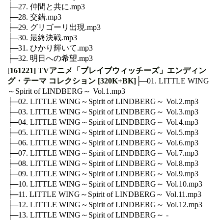
├─27. 仲間と共に.mp3
├─28. 交錯.mp3
├─29. グリゴーリ出現.mp3
├─30. 最終決戦.mp3
├─31. ひかり輝いて.mp3
├─32. 明日への希望.mp3‍
[
161221] TVアニメ「ブレイブウィッチーズ」エンディン
グ・テーマ コレクション [320K+BK]
├─01. LITTLE WING
～Spirit of LINDBERG～ Vol.1.mp3
├─02. LITTLE WING～Spirit of LINDBERG～ Vol.2.mp3
├─03. LITTLE WING～Spirit of LINDBERG～ Vol.3.mp3
├─04. LITTLE WING～Spirit of LINDBERG～ Vol.4.mp3
├─05. LITTLE WING～Spirit of LINDBERG～ Vol.5.mp3
├─06. LITTLE WING～Spirit of LINDBERG～ Vol.6.mp3
├─07. LITTLE WING～Spirit of LINDBERG～ Vol.7.mp3
├─08. LITTLE WING～Spirit of LINDBERG～ Vol.8.mp3
├─09. LITTLE WING～Spirit of LINDBERG～ Vol.9.mp3
├─10. LITTLE WING～Spirit of LINDBERG～ Vol.10.mp3
├─11. LITTLE WING～Spirit of LINDBERG～ Vol.11.mp3
├─12. LITTLE WING～Spirit of LINDBERG～ Vol.12.mp3
├─13. LITTLE WING～Spirit of LINDBERG～ -