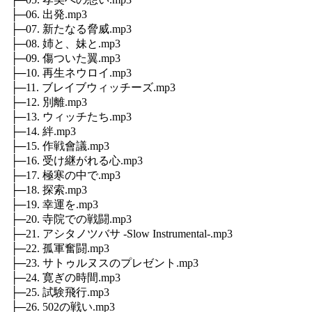
├─06. 出発.mp3
├─07. 新たなる脅威.mp3
├─08. 姉と、妹と.mp3
├─09. 傷ついた翼.mp3
├─10. 再生ネウロイ.mp3
├─11. ブレイブウィッチーズ.mp3
├─12. 別離.mp3
├─13. ウィッチたち.mp3
├─14. 絆.mp3
├─15. 作戦會議.mp3
├─16. 受け継がれる心.mp3
├─17. 極寒の中で.mp3
├─18. 探索.mp3
├─19. 幸運を.mp3
├─20. 寺院での戦闘.mp3
├─21. アシタノツバサ -Slow Instrumental-.mp3
├─22. 孤軍奮闘.mp3
├─23. サトゥルヌスのプレゼント.mp3
├─24. 寛ぎの時間.mp3
├─25. 試験飛行.mp3
├─26. 502の戦い.mp3