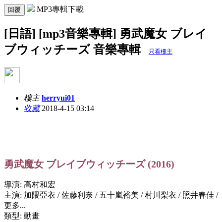
MP3專輯下載
回覆
[日語] [mp3音樂專輯] 勇武魔女 ブレイ
ブウィッチーズ 音樂專輯
只看樓主
樓主
herryui01
收藏
2018-4-15 03:14
勇武魔女 ブレイブウィッチーズ (2016)
導演: 高村和宏
主演: 加隈亞衣 / 佐藤利奈 / 五十嵐裕美 / 村川梨衣 / 照井春佳 /
更多...
類型: 動畫