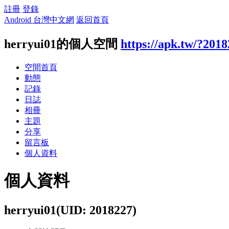
註冊
登錄
Android 台灣中文網
返回首頁
herryui01的個人空間
https://apk.tw/?201
空間首頁
動態
記錄
日誌
相冊
主題
分享
留言板
個人資料
個人資料
herryui01
(UID: 2018227)