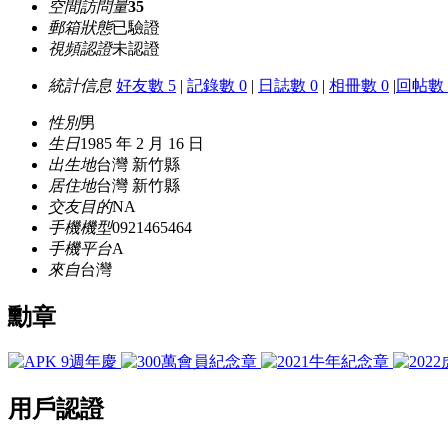
空間訪問量
35
郵箱狀態
已驗證
視頻認證
未認證
統計信息
好友數 5
|
記錄數 0
|
日誌數 0
|
相冊數 0
|
回帖數 
性別
男
生日
1985 年 2 月 16 日
出生地
台灣 新竹縣
居住地
台灣 新竹縣
交友目的
NA
手機機型
0921465464
手機平台
A
來自
台灣
勳章
用戶認證