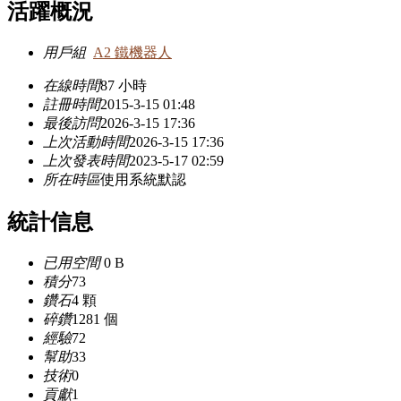
活躍概況
用戶組
A2 鐵機器人
在線時間
87 小時
註冊時間
2015-3-15 01:48
最後訪問
2026-3-15 17:36
上次活動時間
2026-3-15 17:36
上次發表時間
2023-5-17 02:59
所在時區
使用系統默認
統計信息
已用空間
0 B
積分
73
鑽石
4 顆
碎鑽
1281 個
經驗
72
幫助
33
技術
0
貢獻
1