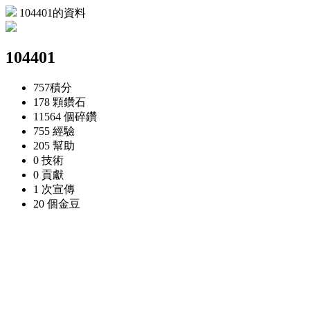
104401的資料
104401
757
積分
178 顆
鑽石
11564 個
碎鑽
755
經驗
205
幫助
0
技術
0
貢獻
1 次
宣傳
20 個
金豆