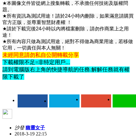
★
本圖像文件皆從網上搜集轉載，不承擔任何技術及版權問
題。
★
所有資訊為測試用途！請於
24
小時內刪除，如果滿意請購買
官方正版，並尊重智慧財產權
！
★
請於下載完後
24
小時以內將檔案刪除，請勿作商業上之用
途！
★
所有內容只做為測試用途，絕對不得做為商業用途，若移做
它用，一切責任與本人無關！
未經同意請勿私自公開轉載分享
下載權限不足=非特定用戶...
請到電腦版右上角的快捷導航的任務.解解任務就有權
限下載了
沙發
幽靈女子
2018-3-19 22:15