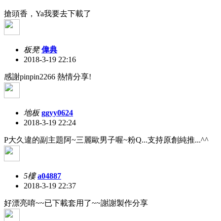
搶頭香，Ya我要去下載了
板凳
偉典
2018-3-19 22:16
感謝pinpin2266 熱情分享!
地板
ggyy0624
2018-3-19 22:24
P大久違的副主題阿~三麗歐男子喔~粉Q...支持原創純推...^^
5樓
a04887
2018-3-19 22:37
好漂亮唷~~已下載套用了~~謝謝製作分享