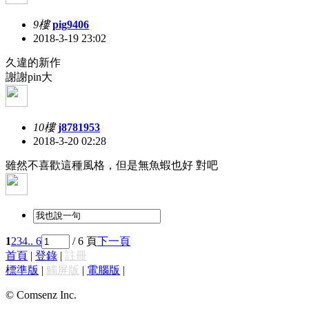
9樓
pig9406
2018-3-19 23:02
久違的新作
謝謝pin大
10樓
j8781953
2018-3-20 02:28
雖然不喜歡這種風格，但是無魚蝦也好 對吧
1
2
3
4
.. 6
/ 6 頁
下一頁
首頁
|
登錄
|
註冊
標準版
|
觸屏版
|
電腦版
|
© Comsenz Inc.