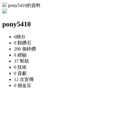
pony5410的資料
pony5410
6
積分
0 顆
鑽石
206 個
碎鑽
6
經驗
37
幫助
0
技術
0
貢獻
12 次
宣傳
0 個
金豆