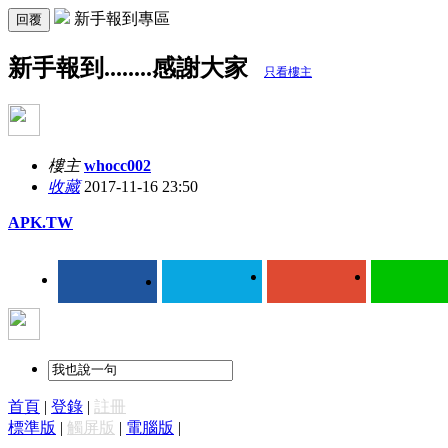
新手報到專區
回覆
新手報到........感謝大家
只看樓主
樓主
whocc002
收藏
2017-11-16 23:50
APK.TW
首頁
|
登錄
|
註冊
標準版
|
觸屏版
|
電腦版
|