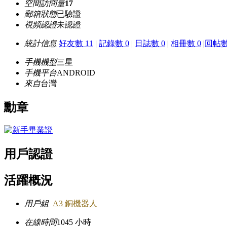
空間訪問量
17
郵箱狀態
已驗證
視頻認證
未認證
統計信息
好友數 11
|
記錄數 0
|
日誌數 0
|
相冊數 0
|
回帖數
手機機型
三星
手機平台
ANDROID
來自
台灣
勳章
用戶認證
活躍概況
用戶組
A3 銅機器人
在線時間
1045 小時