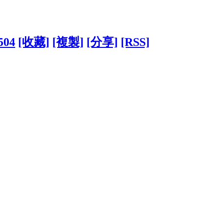
504
[收藏]
[複製]
[分享]
[RSS]