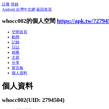
註冊
登錄
Android 台灣中文網
返回首頁
whocc002的個人空間
https://apk.tw/?2794
空間首頁
動態
記錄
日誌
相冊
主題
分享
留言板
個人資料
個人資料
whocc002
(UID: 2794504)