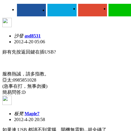
沙發
asd8531
2012-4-20 05:06
妳有先按返回鍵在插USB?
服務熱誠，請多指教。
亞太:0985851028
(急事在打，無事勿擾)
簡易問答:D
板凳
Maple7
2012-4-20 20:58
如果連 USB 都讀不到電腦、開機無震動...就全磚了