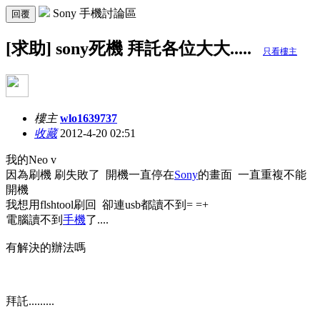
Sony 手機討論區
回覆
[求助] sony死機 拜託各位大大.....
只看樓主
樓主
wlo1639737
收藏
2012-4-20 02:51
我的Neo v
因為刷機 刷失敗了 開機一直停在
Sony
的畫面 一直重複不能
開機
我想用flshtool刷回 卻連usb都讀不到= =+
電腦讀不到
手機
了....
有解決的辦法嗎
拜託.........