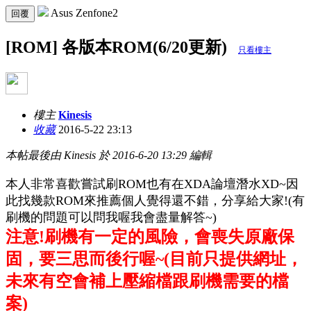
Asus Zenfone2
回覆
[ROM] 各版本ROM(6/20更新)
只看樓主
樓主
Kinesis
收藏
2016-5-22 23:13
本帖最後由 Kinesis 於 2016-6-20 13:29 編輯
本人非常喜歡嘗試刷ROM也有在XDA論壇潛水XD~因
此找幾款ROM來推薦個人覺得還不錯，分享給大家!
(有
刷機的問題可以問我喔我會盡量解答~
)
注意!刷機有一定的風險，會喪失原廠保
固，要三思而後行喔~
(目前只提供網址，
未來有空會補上壓縮檔跟刷機
需要
的檔
案)