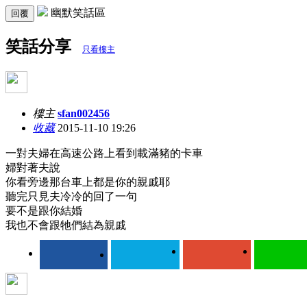
幽默笑話區
回覆
笑話分享
只看樓主
樓主
sfan002456
收藏
2015-11-10 19:26
一對夫婦在高速公路上看到載滿豬的卡車
婦對著夫說
你看旁邊那台車上都是你的親戚耶
聽完只見夫冷冷的回了一句
要不是跟你結婚
我也不會跟牠們結為親戚