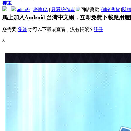
樓主
adern9
|
收聽TA
|
只看該作者
|
倒序瀏覽
|
閱
馬上加入Android 台灣中文網，立即免費下載應用
您需要
登錄
才可以下載或查看，沒有帳號？
註冊
x