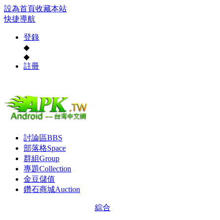
設為首頁
收藏本站
快捷導航
登錄
◆
◆
註冊
討論區
BBS
部落格
Space
群組
Group
專題
Collection
金豆儲值
鑽石商城
Auction
綜合