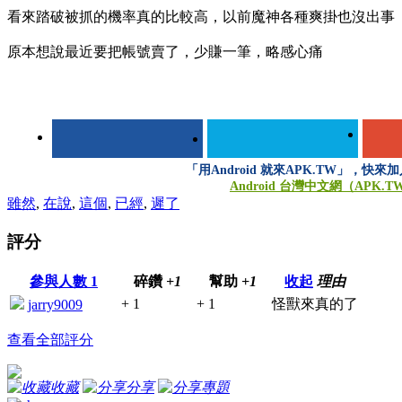
看來踏破被抓的機率真的比較高，以前魔神各種爽掛也沒出事
原本想說最近要把帳號賣了，少賺一筆，略感心痛
「用Android 就來APK.TW」，快
Android 台灣中文網（APK.T
雖然
,
在說
,
這個
,
已經
,
遲了
評分
參與人數
1
碎鑽
+1
幫助
+1
收起
理由
+ 1
+ 1
怪獸來真的了
jarry9009
查看全部評分
收藏
分享
專題