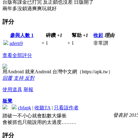
台版有課金已打完 反正鎖也沒差 日版開了
兩年多沒鎖過爽爽玩就好
評分
參與人數
1
碎鑽
+1
幫助
+1
收起
理由
+ 1
+ 1
非常讃
adern9
查看全部評分
用Android 就來Android 台灣中文網（https://apk.tw）
回覆
支持
反對
使用道具
舉報
板凳
cbfapk
|
收聽TA
|
只看該作者
發表於 2015-
踏破一不小心就會點數大爆衝
會被抓也只能說用的太過度………
評分