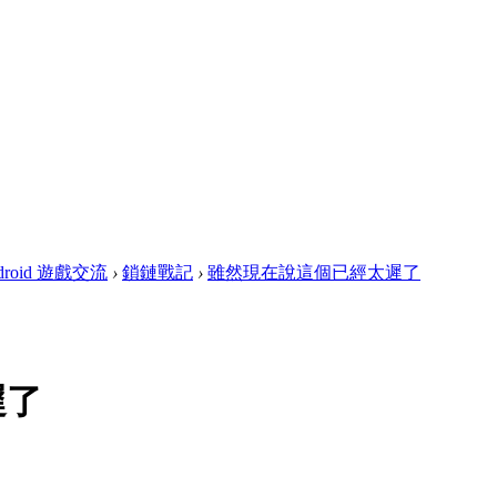
droid 遊戲交流
›
鎖鏈戰記
›
雖然現在說這個已經太遲了
遲了