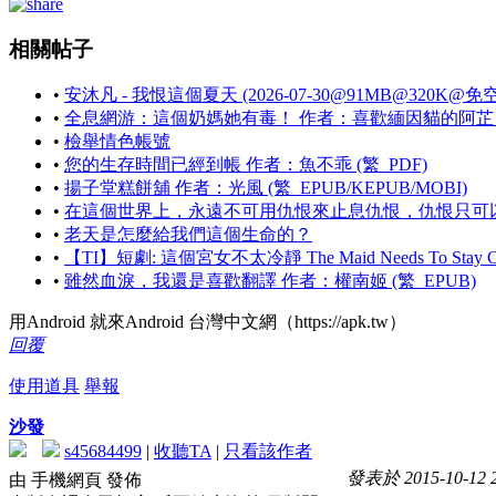
相關帖子
•
安沐凡 - 我恨這個夏天 (2026-07-30@91MB@320K@免空
•
全息網游：這個奶媽她有毒！ 作者：喜歡緬因貓的阿芷 (繁_A
•
檢舉情色帳號
•
您的生存時間已經到帳 作者：魚不乖 (繁_PDF)
•
揚子堂糕餅舖 作者：光風 (繁_EPUB/KEPUB/MOBI)
•
在這個世界上，永遠不可用仇恨來止息仇恨，仇恨只可
•
老天是怎麼給我們這個生命的？
•
【TI】短劇: 這個宮女不太冷靜 The Maid Needs To Stay C
•
雖然血淚，我還是喜歡翻譯 作者：權南姬 (繁_EPUB)
用Android 就來Android 台灣中文網（https://apk.tw）
回覆
使用道具
舉報
沙發
s45684499
|
收聽TA
|
只看該作者
發表於 2015-10-12 2
由 手機網頁 發佈