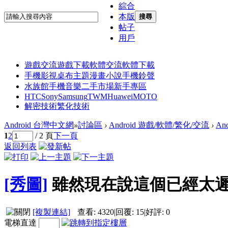
綜合
本版
搜尋
帖子
用戶
遊戲交流
遊戲下載
軟體交流
軟體下載
手機影視
桌布主題
漫畫小說
手機鈴聲
水族館
手機音樂
二手市場
新手專區
HTC
Sony
Samsung
TWM
Huawei
MOTO
解密技術
繁化技術
Android 台灣中文網
»
討論區
›
Android 遊戲/軟體/繁化/交流
›
An
1
2
/ 2 頁
下一頁
返回列表
[秀圖]
雖然現在說這個已經太
[複製連結]
查看:
4320
|
回覆:
15
|
好評:
0
電梯直達