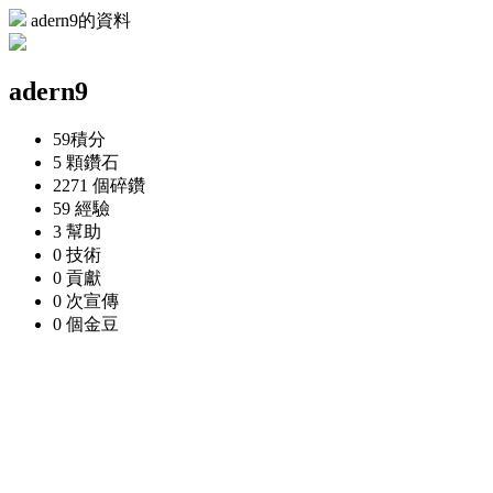
adern9的資料
adern9
59
積分
5 顆
鑽石
2271 個
碎鑽
59
經驗
3
幫助
0
技術
0
貢獻
0 次
宣傳
0 個
金豆