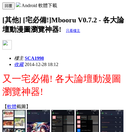
Android 軟體下載
回覆
[其他] [宅必備!]Mbooru V0.7.2 - 各大論
壇動漫圖瀏覽神器!
只看樓主
樓主
SCA1998
收藏
2014-12-28 18:12
又一宅必備! 各大論壇動漫圖
瀏覽神器!
【
軟體
截圖】