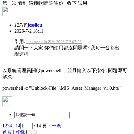
第一次 看到 這種軟體 謝謝你 收下 試用
127樓
jessliou
2026-7-2 18:11
引用:
lookmeok 發表於 2026-7-2 07:26
請問一下大家 你們使用都沒問題嗎? 我每一台都出
現這樣
以系統管理員開啟powershell ，並且輸入以下指令, 問題即可
解決
powershell -c "Unblock-File '.\MIS_Asset_Manager_v1.0.hta'"
1
2
3
4
.. 14
/ 14 頁
下一頁
首頁
|
登錄
|
註冊