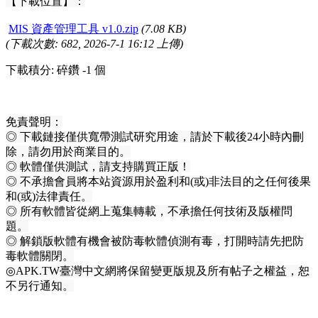
【下載位置】
：
MIS 資產管理工具 v1.0.zip
(7.08 KB)
(下載次數: 682, 2026-7-1 16:12 上傳)
下載積分: 碎鑽 -1 個
免責聲明：
◎
下載鏈接僅供寬帶測試研究用途，請於下載後
24
小時內刪
除，請勿用於商業目的。
◎
軟體僅供測試，請支持購買正版！
◎
不承擔會員將本站資源用於盈利和
(
或
)
非法目的之任何後果
和
(
或
)
法律責任。
◎
所有軟體皆從網上蒐集轉載，不承擔任何技術及版權問
題。
◎
解鎖版軟體有機會被防毒軟體偵測有毒，打開時請先把防
毒軟體關閉。
◎
APK.TW
臺灣中文網將保留變更版規及所有帖子之權益，恕
不另行通知。