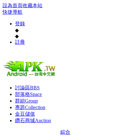
設為首頁
收藏本站
快捷導航
登錄
◆
◆
註冊
討論區
BBS
部落格
Space
群組
Group
專題
Collection
金豆儲值
鑽石商城
Auction
綜合