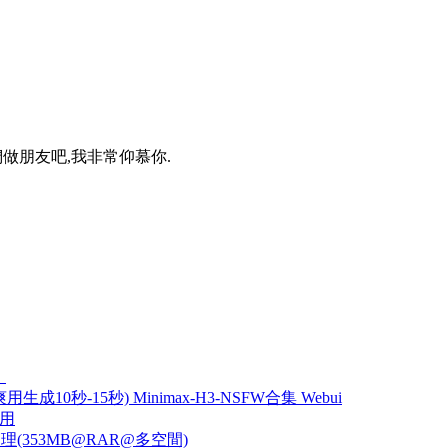
做朋友吧,我非常仰慕你.
！
成10秒-15秒) Minimax-H3-NSFW合集 Webui
可用
描文檔管理(353MB@RAR@多空間)