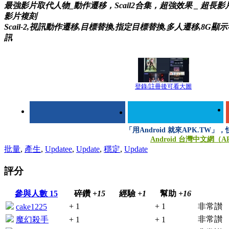
最強影片取代人物_動作遷移，Scail2合集，超強效果 _ 超長影片
影片複刻
Scail-2,視訊動作遷移,目標替換,指定目標替換,多人遷移,8G顯
訊
登錄/註冊後可看大圖
「用Android 就來APK.TW
Android 台灣中文網（A
批量
,
產生
,
Updatee
,
Update
,
穩定
,
Update
評分
參與人數
15
碎鑽
+15
經驗
+1
幫助
+16
+ 1
+ 1
非常讃
cake1225
非常讃
魔幻殺手
+ 1
+ 1