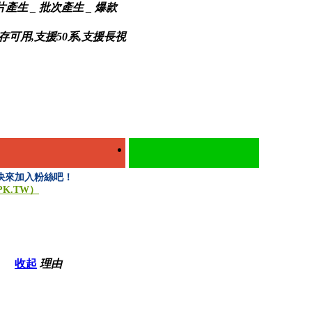
產生 _ 批次產生 _ 爆款
示存可用,支援50系,支援長視
」，快來加入粉絲吧！
PK.TW）
收起
理由