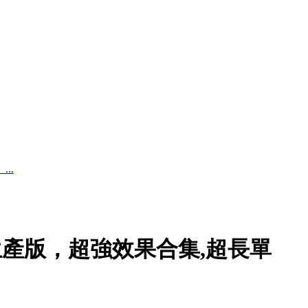
...
行-批量生產版，超強效果合集,超長單