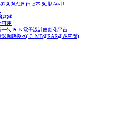
v260730與AI同行版本 8G顯存可用
具
,影像編輯
G顯存可用
1 HF030 新一代 PCB 電子設計自動化平台
 簡潔快速的批量影像轉換器(131MB@RAR@多空間)