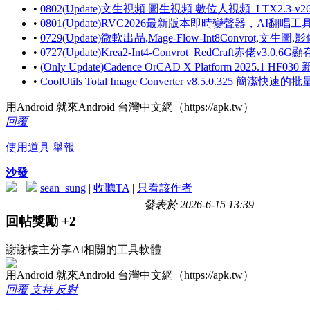
•
0802(Update)文生視頻 圖生視頻 數位人視頻_LTX2.3-
•
0801(Update)RVC2026最新版本即時變聲器，AI翻唱工
•
0729(Update)微軟出品,Mage-Flow-Int8Convrot,文生圖
•
0727(Update)Krea2-Int4-Convrot_RedCraft赤佬v3.0,6
•
(Only Update)Cadence OrCAD X Platform 2025.
•
CoolUtils Total Image Converter v8.5.0.325
用Android 就來Android 台灣中文網（https://apk.tw）
回覆
使用道具
舉報
沙發
sean_sung
|
收聽TA
|
只看該作者
發表於 2026-6-15 13:39
回帖獎勵
+2
謝謝樓主分享AI相關的工具軟體
用Android 就來Android 台灣中文網（https://apk.tw）
回覆
支持
反對