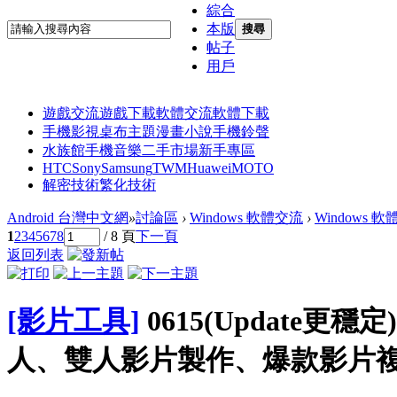
綜合
本版
搜尋
帖子
用戶
遊戲交流
遊戲下載
軟體交流
軟體下載
手機影視
桌布主題
漫畫小說
手機鈴聲
水族館
手機音樂
二手市場
新手專區
HTC
Sony
Samsung
TWM
Huawei
MOTO
解密技術
繁化技術
Android 台灣中文網
»
討論區
›
Windows 軟體交流
›
Windows 
1
2
3
4
5
6
7
8
/ 8 頁
下一頁
返回列表
[影片工具]
0615(Update更
人、雙人影片製作、爆款影片