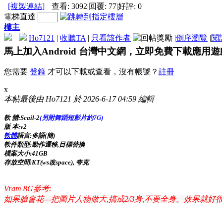
[複製連結]
查看:
3092
|
回覆:
77
|
好評:
0
電梯直達
樓主
Ho7121
|
收聽TA
|
只看該作者
|
倒序瀏覽
|
閱
馬上加入Android 台灣中文網，立即免費下載應用
您需要
登錄
才可以下載或查看，沒有帳號？
註冊
x
本帖最後由 Ho7121 於 2026-6-17 04:59 編輯
軟 體:Scail-2
(另附舞蹈短影片約7G)
版 本:v2
軟體
語言:多語(簡)
軟件類型:動作遷移,目標替換
檔案大小:41GB
存放空間:KT(ws改space), 夸克
Vram 8G參考:
如果臉會花---把圖片人物做大,搞成2/3身,不要全身。效果就好很