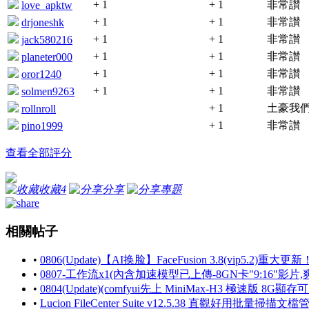
+ 1
+ 1
非常讃
love_apktw
+ 1
+ 1
非常讃
drjoneshk
+ 1
+ 1
非常讃
jack580216
+ 1
+ 1
非常讃
planeter000
+ 1
+ 1
非常讃
oror1240
+ 1
+ 1
非常讃
solmen9263
+ 1
土豪我們
rollnroll
+ 1
非常讃
pino1999
查看全部評分
收藏
4
分享
專題
相關帖子
•
0806(Update)【AI换脸】FaceFusion 3.8(vip5.2)重大更新
•
0807-工作流x1(內含加速模型已上傳-8GN卡"9:16"影片,爽用生
•
0804(Update)(comfyui先上 MiniMax-H3 極速版 8G顯存
•
Lucion FileCenter Suite v12.5.38 直觀好用批量掃