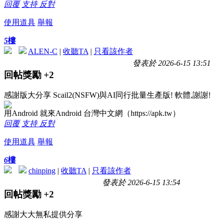
回覆
支持
反對
使用道具
舉報
5
樓
ALEN-C
|
收聽TA
|
只看該作者
發表於 2026-6-15 13:51
回帖獎勵
+2
感謝版大分享 Scail2(NSFW)與AI同行批量生產版! 軟體,謝謝!
用Android 就來Android 台灣中文網（https://apk.tw）
回覆
支持
反對
使用道具
舉報
6
樓
chinping
|
收聽TA
|
只看該作者
發表於 2026-6-15 13:54
回帖獎勵
+2
感謝大大無私提供分享