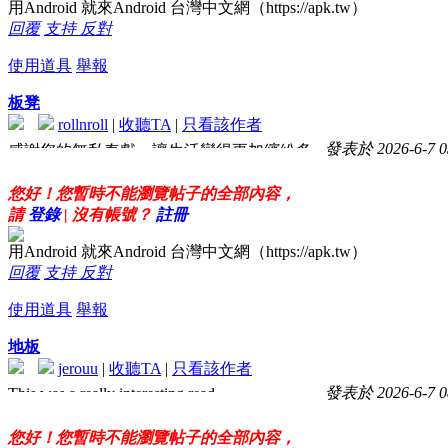
用Android 就來Android 台灣中文網（https://apk.tw）
回覆
支持
反對
使用道具
舉報
板凳
rollnroll
|
收聽TA
|
只看該作者
發表於 2026-6-7 0
感謝您的無私奉獻，讓生活變得更加繽紛多
彩。
您好！您暫時不能瀏覽帖子的全部內容，
請
登錄
| 沒有帳號？
註冊
用Android 就來Android 台灣中文網（https://apk.tw）
回覆
支持
反對
使用道具
舉報
地板
jerouu
|
收聽TA
|
只看該作者
發表於 2026-6-7 0
This was a really interesting read.
您好！您暫時不能瀏覽帖子的全部內容，