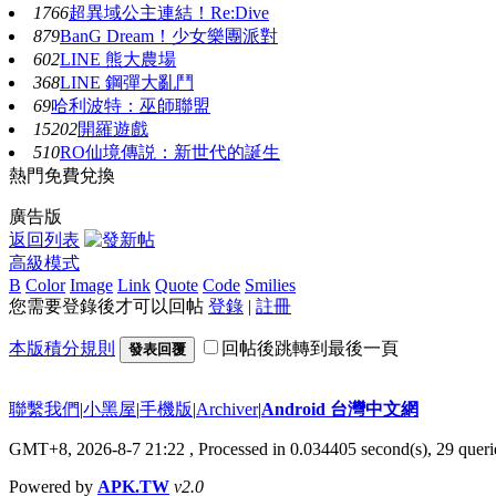
1766
超異域公主連結！Re:Dive
879
BanG Dream！少女樂團派對
602
LINE 熊大農場
368
LINE 鋼彈大亂鬥
69
哈利波特：巫師聯盟
15202
開羅遊戲
510
RO仙境傳説：新世代的誕生
熱門免費兌換
廣告版
返回列表
高級模式
B
Color
Image
Link
Quote
Code
Smilies
您需要登錄後才可以回帖
登錄
|
註冊
本版積分規則
回帖後跳轉到最後一頁
發表回覆
聯繫我們
|
小黑屋
|
手機版
|
Archiver
|
Android 台灣中文網
GMT+8, 2026-8-7 21:22
, Processed in 0.034405 second(s), 29 que
Powered by
APK.TW
v2.0