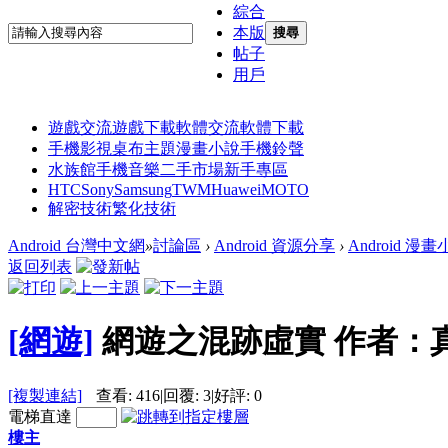
綜合
本版
搜尋
帖子
用戶
遊戲交流
遊戲下載
軟體交流
軟體下載
手機影視
桌布主題
漫畫小說
手機鈴聲
水族館
手機音樂
二手市場
新手專區
HTC
Sony
Samsung
TWM
Huawei
MOTO
解密技術
繁化技術
Android 台灣中文網
»
討論區
›
Android 資源分享
›
Android 漫
返回列表
[網遊]
網遊之混跡虛實 作者：真火
[複製連結]
查看:
416
|
回覆:
3
|
好評:
0
電梯直達
樓主