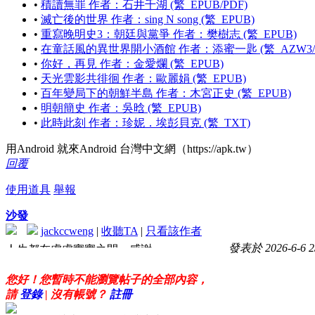
•
積讀無罪 作者：石井千湖 (繁_EPUB/PDF)
•
滅亡後的世界 作者：sing N song (繁_EPUB)
•
重寫晚明史3：朝廷與黨爭 作者：樊樹志 (繁_EPUB)
•
在童話風的異世界開小酒館 作者：添蜜一匙 (繁_AZW3/EP
•
你好，再見 作者：金愛爛 (繁_EPUB)
•
天光雲影共徘徊 作者：歐麗娟 (繁_EPUB)
•
百年變局下的朝鮮半島 作者：木宮正史 (繁_EPUB)
•
明朝簡史 作者：吳晗 (繁_EPUB)
•
此時此刻 作者：珍妮．埃彭貝克 (繁_TXT)
用Android 就來Android 台灣中文網（https://apk.tw）
回覆
使用道具
舉報
沙發
jackccweng
|
收聽TA
|
只看該作者
發表於 2026-6-6 2
人生都在虛虛實實之間，感謝
您好！您暫時不能瀏覽帖子的全部內容，
請
登錄
| 沒有帳號？
註冊