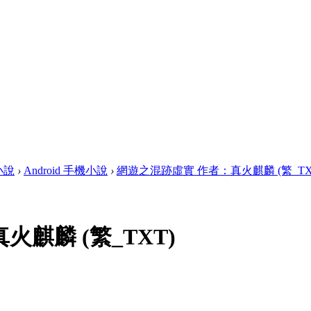
畫小說
›
Android 手機小說
›
網遊之混跡虛實 作者：真火麒麟 (繁_TXT) 
麒麟 (繁_TXT)