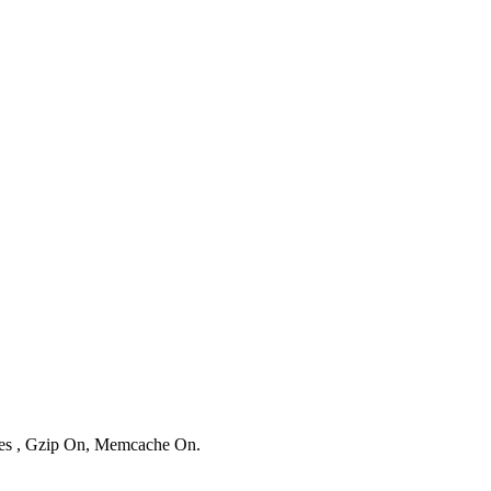
ries , Gzip On, Memcache On.