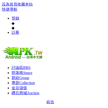
設為首頁
收藏本站
快捷導航
登錄
◆
◆
註冊
討論區
BBS
部落格
Space
群組
Group
專題
Collection
金豆儲值
鑽石商城
Auction
綜合