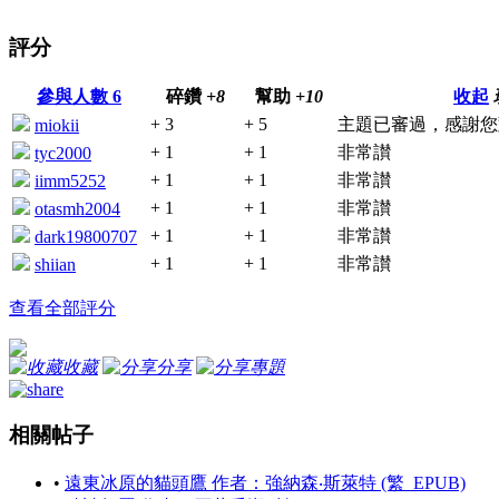
評分
參與人數
6
碎鑽
+8
幫助
+10
收起
+ 3
+ 5
主題已審過，感謝您
miokii
+ 1
+ 1
非常讃
tyc2000
+ 1
+ 1
非常讃
iimm5252
+ 1
+ 1
非常讃
otasmh2004
+ 1
+ 1
非常讃
dark19800707
+ 1
+ 1
非常讃
shiian
查看全部評分
收藏
分享
專題
相關帖子
•
遠東冰原的貓頭鷹 作者：強納森‧斯萊特 (繁_EPUB)