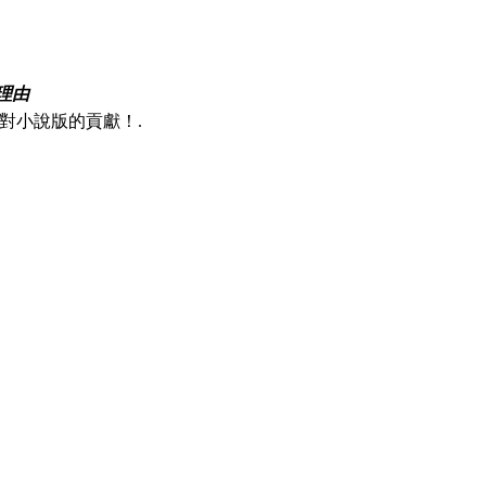
理由
對小說版的貢獻！.