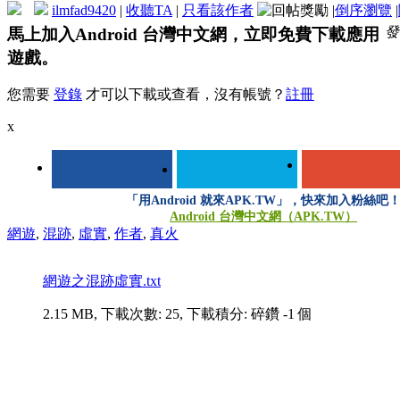
ilmfad9420
|
收聽TA
|
只看該作者
|
倒序瀏覽
|
發表
馬上加入Android 台灣中文網，立即免費下載應用
遊戲。
您需要
登錄
才可以下載或查看，沒有帳號？
註冊
x
「用Android 就來APK.TW」，快來加入粉絲吧
Android 台灣中文網（APK.TW）
網遊
,
混跡
,
虛實
,
作者
,
真火
登錄/註冊後可看大圖
網遊之混跡虛實.txt
2.15 MB, 下載次數: 25, 下載積分: 碎鑽 -1 個