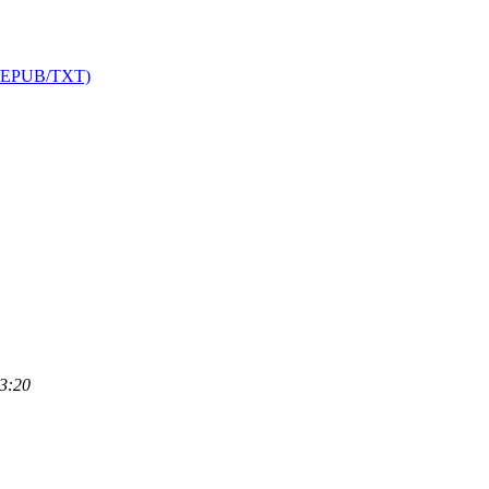
UB/TXT)
3:20