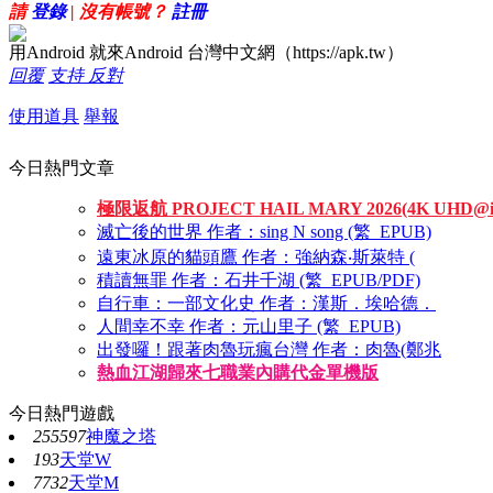
請
登錄
| 沒有帳號？
註冊
用Android 就來Android 台灣中文網（https://apk.tw）
回覆
支持
反對
使用道具
舉報
今日熱門文章
極限返航 PROJECT HAIL MARY 2026(4K UHD@
滅亡後的世界 作者：sing N song (繁_EPUB)
遠東冰原的貓頭鷹 作者：強納森‧斯萊特 (
積讀無罪 作者：石井千湖 (繁_EPUB/PDF)
自行車：一部文化史 作者：漢斯．埃哈德．
人間幸不幸 作者：元山里子 (繁_EPUB)
出發囉！跟著肉魯玩瘋台灣 作者：肉魯(鄭兆
熱血江湖歸來七職業內購代金單機版
今日熱門遊戲
255597
神魔之塔
193
天堂W
7732
天堂M