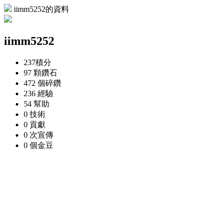
iimm5252的資料
iimm5252
237
積分
97 顆
鑽石
472 個
碎鑽
236
經驗
54
幫助
0
技術
0
貢獻
0 次
宣傳
0 個
金豆