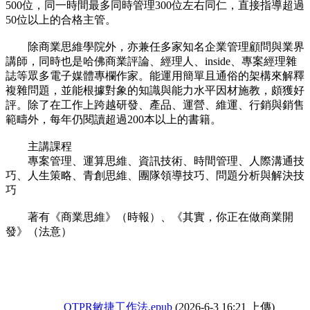
500位，同一時間最多同時管理300位左右同仁，直接指導超過
50位以上的合格主管。
除商業思維學院外，亦兼任多家知名企業管理顧問與業界
講師，同時也是哈佛商業評論、經理人、inside、專案經理雜
誌等眾多電子媒體專欄作家。能運用簡單且通俗的架構來解釋
複雜問題，並能根據對象的知識與能力水平因材施教，頗獲好
評。除了在工作上跨越研發、產品、運營、維運、行銷與銷售
範疇外，每年仍閱讀超過200本以上的書籍。
主講課程
專案管理、運算思維、資訊技術、時間管理、人際溝通技
巧、人生策略、青創思維、團隊領導技巧、問題分析與解決技
巧
著有《商業思維》（時報）、《其實，你正在做商業開
發》（法意）
OTPR敏捷工作法.epub
(2026-6-3 16:21 上傳)