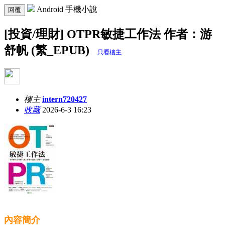
Android 手機小說
回覆
[投資/理財] OTPR敏捷工作法 作者：游
舒帆 (繁_EPUB)
只看樓主
樓主
intern720427
收藏
2026-6-3 16:23
內容簡介