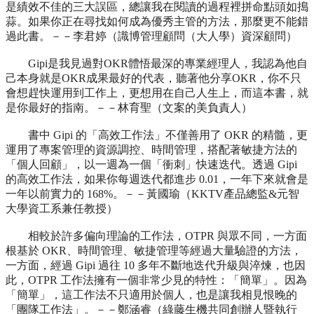
是績效不佳的三大誤區，總讓我在閱讀的過程裡拼命點頭如搗
蒜。如果你正在尋找如何成為優秀主管的方法，那麼更不能錯
過此書。－－李君婷（識博管理顧問（大人學）資深顧問）
Gipi是我見過對OKR體悟最深的專業經理人，我認為他自
己本身就是OKR成果最好的代表，聽著他分享OKR，你不只
會想趕快運用到工作上，更想用在自己人生上，而這本書，就
是你最好的指南。－－林育聖（文案的美負責人）
書中 Gipi 的「高效工作法」不僅善用了 OKR 的精髓，更
運用了專案管理的資源調控、時間管理，搭配著敏捷方法的
「個人回顧」，以一週為一個「衝刺」快速迭代。透過 Gipi
的高效工作法，如果你每週迭代都進步 0.01，一年下來就會是
一年以前實力的 168%。－－黃國瑜（KKTV產品總監&元智
大學資工系兼任教授）
相較於許多偏向理論的工作法，OTPR 與眾不同，一方面
根基於 OKR、時間管理、敏捷管理等經過大量驗證的方法，
一方面，經過 Gipi 過往 10 多年不斷地迭代升級與淬煉，也因
此，OTPR 工作法擁有一個非常少見的特性：「簡單」。因為
「簡單」，這工作法不只適用於個人，也是讓我相見恨晚的
「團隊工作法」。－－鄭涵睿（綠藤生機共同創辦人暨執行