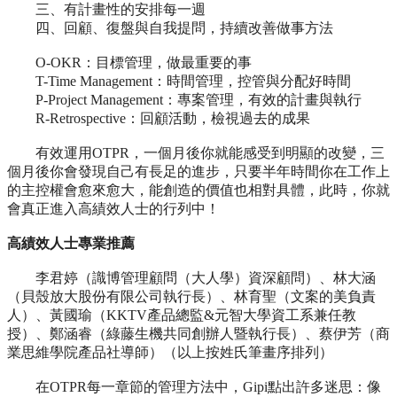
三、有計畫性的安排每一週
四、回顧、復盤與自我提問，持續改善做事方法
O-OKR：目標管理，做最重要的事
T-Time Management：時間管理，控管與分配好時間
P-Project Management：專案管理，有效的計畫與執行
R-Retrospective：回顧活動，檢視過去的成果
有效運用OTPR，一個月後你就能感受到明顯的改變，三
個月後你會發現自己有長足的進步，只要半年時間你在工作上
的主控權會愈來愈大，能創造的價值也相對具體，此時，你就
會真正進入高績效人士的行列中！
高績效人士專業推薦
李君婷（識博管理顧問（大人學）資深顧問）、林大涵
（貝殼放大股份有限公司執行長）、林育聖（文案的美負責
人）、黃國瑜（KKTV產品總監&元智大學資工系兼任教
授）、鄭涵睿（綠藤生機共同創辦人暨執行長）、蔡伊芳（商
業思維學院產品社導師）（以上按姓氏筆畫序排列）
在OTPR每一章節的管理方法中，Gipi點出許多迷思：像