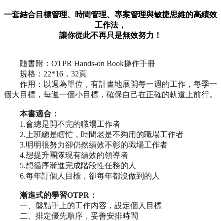
一套結合目標管理、時間管理、專案管理與敏捷思維的高績效
工作法，
讓你從此不再只是無效努力！
隨書附：OTPR Hands-on Book操作手冊
規格：22*16，32頁
作用：以週為單位，有計畫地展開每一週的工作，每季一
個大目標，每週一個小目標，確保自己在正確的軌道上前行。
本書適合：
1.會總是開不完的職場工作者
2.上班總是瞎忙，時間老是不夠用的職場工作者
3.明明很努力卻仍然績效不彰的職場工作者
4.想提升團隊現有績效的領導者
5.想循序漸進完成階段性任務的人
6.每年訂個人目標，卻每年都沒做到的人
漸進式的學習OTPR：
一、盤點手上的工作內容，設定個人目標
二、排定優先順序，妥善安排時間