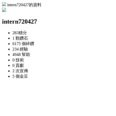
intern720427的資料
intern720427
283
積分
1 顆
鑽石
6175 個
碎鑽
234
經驗
4948
幫助
0
技術
0
貢獻
2 次
宣傳
5 個
金豆