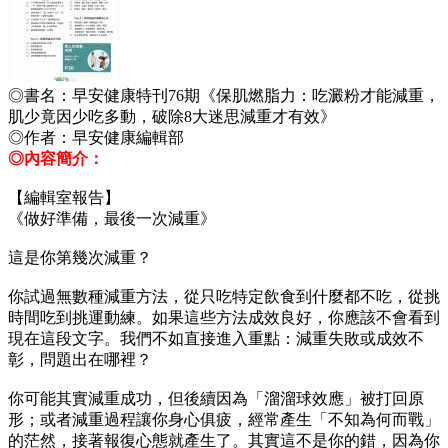
◎書名：早安健康特刊76期《保肌燃脂力：吃澱粉才能減重，
肌少竟因少吃多動，破除8大迷思減重才有效》
◎作者：早安健康編輯部
◎內容簡介：
【編輯室報告】
《做好準備，最後一次減重》
這是你第幾次減重？
你試過無數種減重方法，從只吃特定飲食到什麼都不吃，從挑
時間吃到挑運動練。如果這些方法成效良好，你應該不會看到
現在這段文字。我們不如直接進入重點：減重失敗或成效不
彰，問題出在哪裡？
你可能其實減重成功，但後續因為「溜溜球效應」被打回原
形；或者減重過程讓你身心俱疲，經常產生「不知為何而戰」
的茫然，接著報復心態就產生了。其實這不是你的錯，因為你