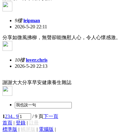
9樓
leipman
2026-5-20 22:11
分享如微風拂柳，無聲卻能撫慰人心，令人心懷感激。
10樓
lover.chris
2026-5-20 22:13
謝謝大大分享早安健康養生雜誌
1
2
3
4
.. 9
/ 9 頁
下一頁
首頁
|
登錄
|
註冊
標準版
|
觸屏版
|
電腦版
|