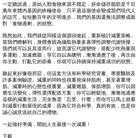
一定聽說過，原始人類食物來源不穩定，拚命儲存脂肪是千百
萬年來體內基因的終極使命，只不過這個使命變成我們現代人
的詛咒，短短數百年的文明進步，我們的基因還無法調整成面
對「食物過剩」的狀態。
既然如此，我們就從同樣這個源頭做起，重新檢討減重策略。
當我們瞭解到，身體會因為攝取熱量多寡彈性調整代謝快慢，
我們就可以反其道而行，故意讓它代謝變快，搭配少吃熱量與
多運動，加速燃脂；等它自以為聰明，漸漸適應了後，再次由
你主動、打亂它的節奏，你就可以持續保持減重成功的狀態。
聽起來好像很邪惡，但這套方法有科學研究背書、專業醫師及
許多案例驗證。減重的同時也很重視保持肌肉，甚至著重增
肌。減重時的心態也很重要，減重燃脂、保肌增肌，你可以因
應生活變化，彈性選擇配搭方案；你可以輕鬆地、漸漸地適應
這樣的減重生活，完全無需「忍受」什麼；而你可以馬上就看
到減重行動展現的成果，因為它符合科學、真的有效，也是你
誠心誠意送給自己的禮物。
一起做好準備，開始人生最後一次減重！
下載