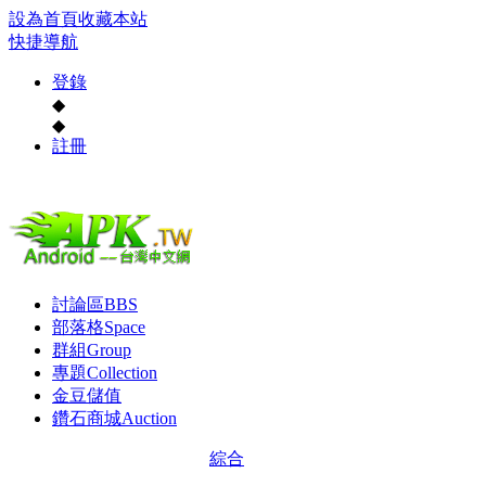
設為首頁
收藏本站
快捷導航
登錄
◆
◆
註冊
討論區
BBS
部落格
Space
群組
Group
專題
Collection
金豆儲值
鑽石商城
Auction
綜合