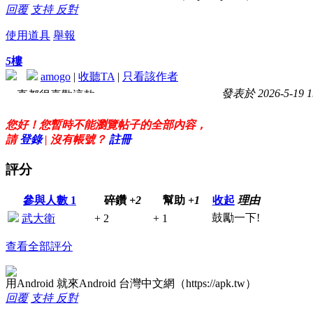
回覆
支持
反對
使用道具
舉報
5
樓
amogo
|
收聽TA
|
只看該作者
發表於 2026-5-19 1
一直都很喜歡這款app
清楚功能大
virus total掃瞄正常
您好！您暫時不能瀏覽帖子的全部內容，
感謝大大分享喔！
請
登錄
| 沒有帳號？
註冊
評分
參與人數
1
碎鑽
+2
幫助
+1
收起
理由
鼓勵一下!
武大衛
+ 2
+ 1
查看全部評分
用Android 就來Android 台灣中文網（https://apk.tw）
回覆
支持
反對