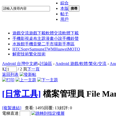
綜合
本版
搜尋
帖子
用戶
遊戲交流
遊戲下載
軟體交流
軟體下載
手機影視
桌布主題
漫畫小說
手機鈴聲
水族館
手機音樂
二手市場
新手專區
HTC
Sony
Samsung
TWM
Huawei
MOTO
解密技術
繁化技術
Android 台灣中文網
»
討論區
›
Android 遊戲/軟體/繁化/交流
›
An
1
2
/ 2 頁
下一頁
返回列表
[日常工具]
檔案管理員 File Mana
[複製連結]
查看:
1495
|
回覆:
13
|
好評:
0
電梯直達