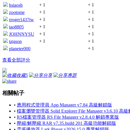
+ 1
+ 1
hsiaosh
+ 1
+ 1
zootome
+ 1
+ 1
rroger1437tw
+ 1
+ 1
tao8805
+ 1
+ 1
JOHNNYSU
+ 1
+ 1
tajason
+ 1
planeter000
查看全部評分
收藏
5
分享
專題
相關帖子
•
應用程式管理員 App Manager v7.84 高級解鎖版
•
檔案瀏覽管理器 Solid Explorer File Manager v3.6.10 
•
RS檔案管理器 RS File Manager v2.8.4.0 解鎖專業版
•
壓縮/解壓縮 RAR v7.35.build 201 高級功能解鎖版
•
雲雀播放器 Lark Player v2026.15.0 專業解鎖版