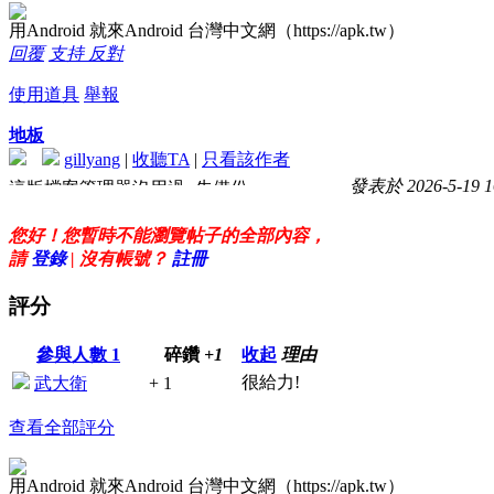
用Android 就來Android 台灣中文網（https://apk.tw）
回覆
支持
反對
使用道具
舉報
地板
gillyang
|
收聽TA
|
只看該作者
發表於 2026-5-19 1
這版檔案管理器沒用過~先備份
感謝大大辛苦分享 !!
您好！您暫時不能瀏覽帖子的全部內容，
請
登錄
| 沒有帳號？
註冊
評分
參與人數
1
碎鑽
+1
收起
理由
很給力!
武大衛
+ 1
查看全部評分
用Android 就來Android 台灣中文網（https://apk.tw）