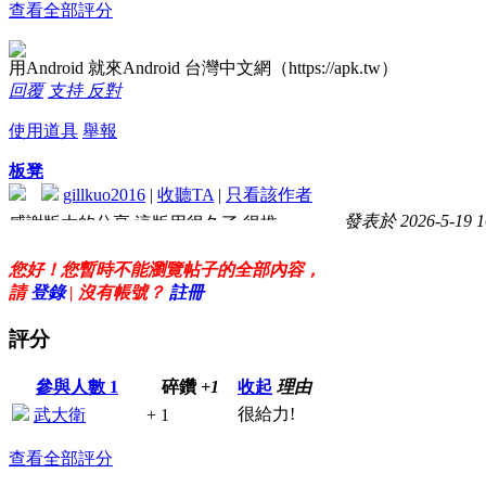
查看全部評分
用Android 就來Android 台灣中文網（https://apk.tw）
回覆
支持
反對
使用道具
舉報
板凳
gillkuo2016
|
收聽TA
|
只看該作者
發表於 2026-5-19 1
感謝版大的分享.這版用很久了.很推
下載來更新^^
您好！您暫時不能瀏覽帖子的全部內容，
請
登錄
| 沒有帳號？
註冊
評分
參與人數
1
碎鑽
+1
收起
理由
很給力!
武大衛
+ 1
查看全部評分