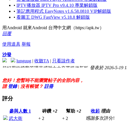
•
IPTV播放器 IPTV Pro v9.4.10 專業解鎖版
•
筆記應用程式 EasyNotes v1.6.58.0810 VIP解鎖版
•
看圖王 DWG FastView v5.18.8 解鎖版
用Android 就來Android 台灣中文網（https://apk.tw）
回覆
使用道具
舉報
沙發
lunguug
|
收聽TA
|
只看該作者
發表於 2026-5-19 1
超好用的檔案管理員感謝大大辛苦提供新版
分享
您好！您暫時不能瀏覽帖子的全部內容，
請
登錄
| 沒有帳號？
註冊
評分
參與人數
1
碎鑽
+2
幫助
+2
收起
理由
感謝多次評分!
武大衛
+ 2
+ 2