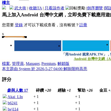
樓主
武大衛
|
收聽TA
|
只看該作者
|
倒序瀏覽
|
閱
馬上加入Android 台灣中文網，立即免費下載應用
您需要
登錄
才可以下載或查看，沒有帳號？
註冊
x
「用Android 就來APK.TW
Android 台灣中文網（A
登錄/註冊後可看大圖
檔案
,
管理員
,
Manager
,
Premium
,
解鎖版
本主題由 System 於 2026-5-27 04:00 解除限時高亮
評分
參與人數
17
碎鑽
+20
經驗
+1
幫助
+26
金豆
+
+ 1
+ 1
Akai_LIn
+ 1
+ 1
b6241
+ 1
+ 1
lwj114