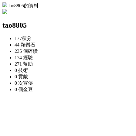
tao8805的資料
tao8805
177
積分
44 顆
鑽石
235 個
碎鑽
174
經驗
271
幫助
0
技術
0
貢獻
0 次
宣傳
0 個
金豆