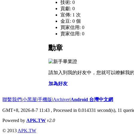
技術: 0
貢獻: 0
宣傳: 1 次
金豆: 0 個
買家信用: 0
賣家信用: 0
勳章
請加入到我的好友中，您就可以瞭解我
加為好友
聯繫我們
|
小黑屋
|
手機版
|
Archiver
|
Android 台灣中文網
GMT+8, 2026-8-7 11:43
, Processed in 0.014331 second(s), 11 quer
Powered by
APK.TW
v2.0
© 2013
APK.TW