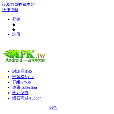
設為首頁
收藏本站
快捷導航
登錄
◆
◆
註冊
討論區
BBS
部落格
Space
群組
Group
專題
Collection
金豆儲值
鑽石商城
Auction
綜合