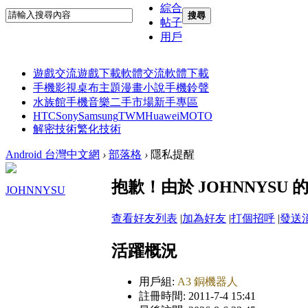
綜合
搜尋
帖子
用戶
遊戲交流
遊戲下載
軟體交流
軟體下載
手機影視
桌布主題
漫畫小說
手機鈴聲
水族館
手機音樂
二手市場
新手專區
HTC
Sony
Samsung
TWM
Huawei
MOTO
解密技術
繁化技術
Android 台灣中文網
›
部落格
›
隱私提醒
抱歉！由於 JOHNNYS
JOHNNYSU
查看好友列表
|
加為好友
|
打個招呼
|
發送
活躍概況
用戶組:
A3 銅機器人
註冊時間: 2011-7-4 15:41