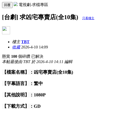
電視劇-求檔專區
回覆
[台劇] 求凶宅專賣店(全10集)
只看樓主
樓主
TBT
收藏
2026-4-10 14:09
懸賞
100
個碎鑽
已解決
本帖最後由 TBT 於 2026-4-10 14:11 編輯
【檔案名稱】：凶宅專賣店(全10集)
【字幕語言】：繁中
【其他說明】：1080P
【下載方式】：GD