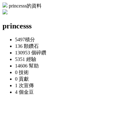
princesss的資料
princesss
5497
積分
136 顆
鑽石
130953 個
碎鑽
5351
經驗
14606
幫助
0
技術
0
貢獻
1 次
宣傳
4 個
金豆