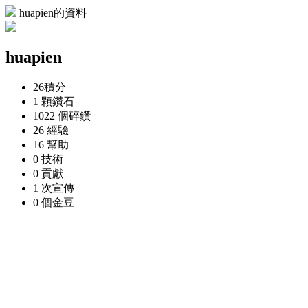
huapien的資料
huapien
26
積分
1 顆
鑽石
1022 個
碎鑽
26
經驗
16
幫助
0
技術
0
貢獻
1 次
宣傳
0 個
金豆