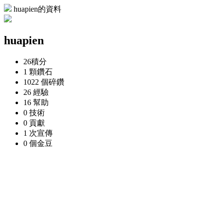
huapien的資料
huapien
26
積分
1 顆
鑽石
1022 個
碎鑽
26
經驗
16
幫助
0
技術
0
貢獻
1 次
宣傳
0 個
金豆