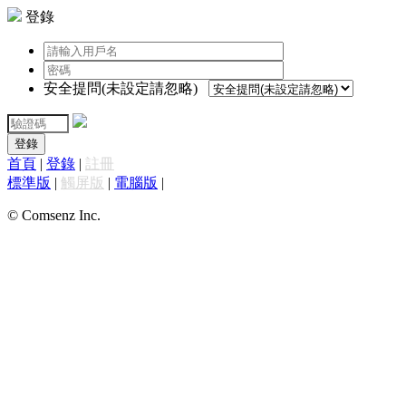
登錄
安全提問(未設定請忽略)
登錄
首頁
|
登錄
|
註冊
標準版
|
觸屏版
|
電腦版
|
© Comsenz Inc.