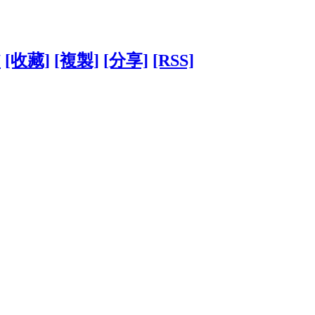
7
[收藏]
[複製]
[分享]
[RSS]